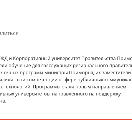
елиться
РЖД и Корпоративный университет Правительства Прим
ели обучение для госслужащих регионального правитель
Благодарность Президента
Гости спортивно-музыкального
вух очных программ министры Приморья, их заместители
Российской Федерации
фестиваля «Достигая цели!»
илили свои компетенции в сфере публичных коммуника
познакомились с Корпоративным
университетом РЖД
х технологий. Программы стали новым направлением
31 марта 2026
тивных университетов, направленного на поддержку
3 августа 2026
на.
Cмотре