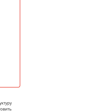
уктуру
товить