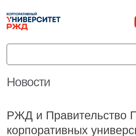
Новости
История
Команда
Награды
РЖД и Правительство П
УНИВЕРмаг
Сведения об образовательной организации
корпоративных универс
Годовые отчеты