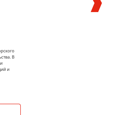
орского
ства. В
Мастер-класс о железнодорожной
Завершилось обучение по
 и
отрасли Узбекистана и
программе «Академия управления
ций и
перспективах сотрудничества со
движением: инженерный блок»
странами БРИКС
27 июля 2026
30 июля 2026
ть все