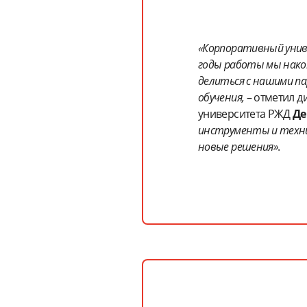
«Корпоративный унив
годы работы мы нако
делиться с нашими па
обучения,
– отметил д
университета РЖД
Де
инструменты и техни
новые решения»
.