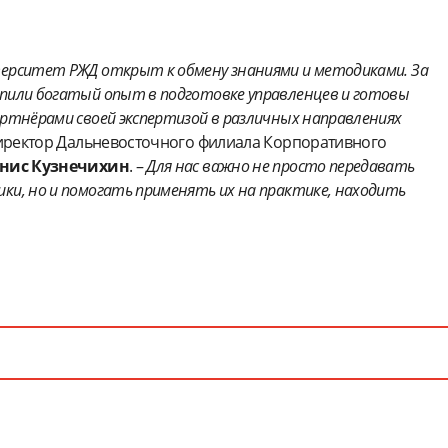
ерситет РЖД открыт к обмену знаниями и методиками. За
пили богатый опыт в подготовке управленцев и готовы
ртнёрами своей экспертизой в различных направлениях
иректор Дальневосточного филиала Корпоративного
нис Кузнечихин
. –
Для нас важно не просто передавать
ки, но и помогать применять их на практике, находить