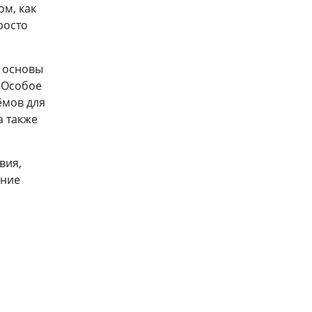
ом, как
росто
 основы
 Особое
ёмов для
а также
вия,
ение