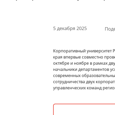
Стоимость образовательных услуг
III Форум лидеров корпоративного обучения
России
Каталог программ
5 декабря 2025
Под
Сообщество внутренних тренеров
Контакты
Корпоративный университет 
Кампусы
края впервые совместно пров
октябре и ноябре в рамках д
начальники департаментов ус
современных образовательны
Щербинка
сотрудничества двух корпора
управленческих команд регио
Мясницкая
Владивосток