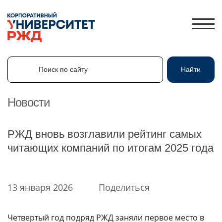
Поиск по сайту
Найти
Поиск по сайту
Найти
Новости
ЛИЧНЫЙ КАБИНЕТ
РЖД вновь возглавили рейтинг самых
ЗНАНИЯ.ЭКСПРЕСС
читающих компаний по итогам 2025 года
HR-ПАРТНЕР
КАТАЛОГ ПРОГРАММ
13 января 2026
Поделиться
ОБ УНИВЕРСИТЕТЕ
НОВОСТИ
Четвертый год подряд РЖД заняли первое место в