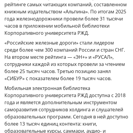
ГОДОВЫЕ ОТЧЕТЫ
рейтинге самых читающих компаний, составленном
книжным издательством «Альпина». По итогам 2025
История
года железнодорожники провели более 31 тысячи
Команда
часов в приложении мобильной библиотеки
Корпоративного университета РЖД.
Награды
«Российские железные дороги» стали лидером
УНИВЕРмаг
среди более чем 300 компаний России и стран СНГ.
На втором месте рейтинга — «ЭН+» и «РУСАЛ»,
Сведения об образовательной организации
сотрудники каждой из которых провели за чтением
Годовые отчеты
более 25 тысяч часов. Третью позицию занял
Стоимость образовательных услуг
«СИБУР» с показателем более 19 тысяч часов.
Мобильная электронная библиотека
III Форум лидеров корпоративного обучения
Корпоративного университета РЖД доступна с 2018
России
года и является дополнительным инструментом
Каталог программ
саморазвития сотрудников холдинга и слушателей
Сообщество внутренних тренеров
образовательных программ. Сегодня в ней доступно
более 13 тысяч единиц контента: книги,
образовательные курсы, саммари, аудио- и
Контакты