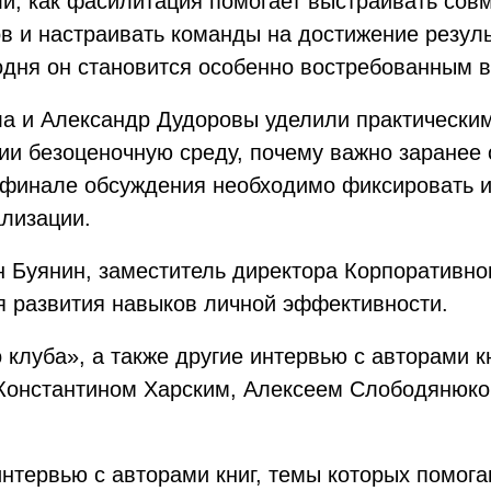
ли, как фасилитация помогает выстраивать сов
 и настраивать команды на достижение результ
одня он становится особенно востребованным в
а и Александр Дудоровы уделили практическим
нии безоценочную среду, почему важно заранее
в финале обсуждения необходимо фиксировать 
ализации.
 Буянин, заместитель директора Корпоративно
я развития навыков личной эффективности.
 клуба», а также другие интервью с авторами 
Константином Харским, Алексеем Слободянюко
нтервью с авторами книг, темы которых помог