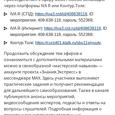
через платформы IVA R или Контур.Толк:
IVA R (СПД):
https://iva3.rzd/id/408638118
, ID
мероприятия: 408-638-118, пароль: 552369;
IVA R (Интернет):
https://iva3.rzd.ru/id/408638118
, ID
мероприятия: 408-638-118, пароль: 552369;
Контур.Толк:
https://curzd01.ktalk.ru/sbu11piyuutv
.
Продолжить обсуждение тем эфиров и
ознакомиться с дополнительными материалами
можно в своеобразной «мастерской навыков» —
аккаунте проекта «Знания.Экспресс» в
мессенджере MAX. Здесь участники выполняют
практические задания и получают рекомендации
для дальнейшего самообразования. Также в канале
публикуются анонсы мероприятий,
видеосообщения экспертов, подкасты и ответы на
вопросы слушателей. Подробная информация о