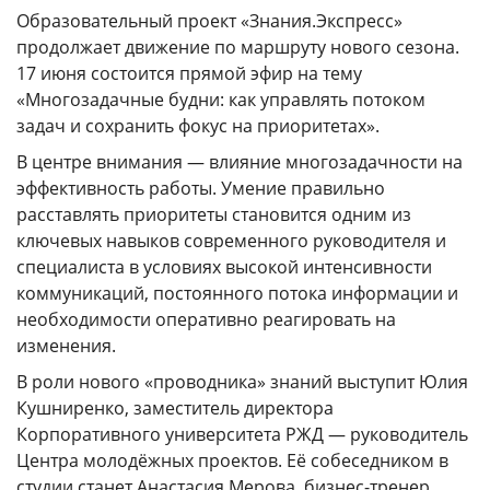
ГОДОВЫЕ ОТЧЕТЫ
Образовательный проект «Знания.Экспресс»
продолжает движение по маршруту нового сезона.
История
17 июня состоится прямой эфир на тему
Команда
«Многозадачные будни: как управлять потоком
задач и сохранить фокус на приоритетах».
Награды
В центре внимания — влияние многозадачности на
УНИВЕРмаг
эффективность работы. Умение правильно
Сведения об образовательной организации
расставлять приоритеты становится одним из
ключевых навыков современного руководителя и
Годовые отчеты
специалиста в условиях высокой интенсивности
Стоимость образовательных услуг
коммуникаций, постоянного потока информации и
необходимости оперативно реагировать на
III Форум лидеров корпоративного обучения
изменения.
России
В роли нового «проводника» знаний выступит Юлия
Каталог программ
Кушниренко, заместитель директора
Сообщество внутренних тренеров
Корпоративного университета РЖД — руководитель
Центра молодёжных проектов. Её собеседником в
студии станет Анастасия Мерова, бизнес-тренер
Контакты