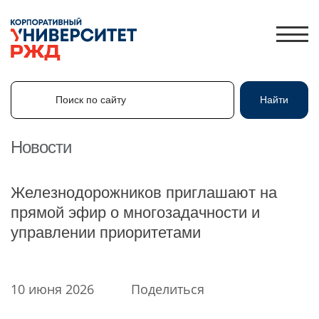
Поиск по сайту
Найти
Поиск по сайту
Найти
Новости
ЛИЧНЫЙ КАБИНЕТ
Железнодорожников приглашают на
ЗНАНИЯ.ЭКСПРЕСС
прямой эфир о многозадачности и
управлении приоритетами
HR-ПАРТНЕР
КАТАЛОГ ПРОГРАММ
ОБ УНИВЕРСИТЕТЕ
10 июня 2026
Поделиться
НОВОСТИ