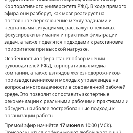
Корпоративного университета РЖД. В ходе прямого
КАМПУСЫ
эфира они разберут, как мозг реагирует на
постоянное переключение между задачами и
Щербинка
Мясницкая
нештатными ситуациями, расскажут о техниках
фокусировки внимания и практиках фильтрации
Владивосток
задач, а также поделятся подходами к расстановке
приоритетов при высокой нагрузке.
Особенностью эфира станет обзор мнений
руководителей РЖД, корпоративных медиа
компании, а также взглядов железнодорожников-
производственников и молодых управленцев на
вопросы многозадачности в современной рабочей
среде. Это позволит сопоставить экспертные
рекомендации с реальными рабочими практиками и
обсудить наиболее востребованные подходы к
организации работы.
Прямой эфир начнётся
17 июня
в 10:00 (МСК).
Присоединиться к эфиру может любой желающий