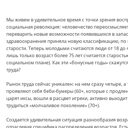
Мы живем в удивительное время с точки зрения восп
социальная революция: человечество переосмысляет 
переварить новые возможности появившихся в запасе
здравоохранения приняла новую классификацию, по
старости. Теперь молодыми считаются люди от 18 до 44
лишь только возраст более 75 лет считается старость
социальном плане). Как эти «бонусные годы» скажутся
труда?
Рынок труда сейчас уникален: на нем сразу четыре, а
проявляют себя беби-бумеры (60+, которые с продлен
царят иксы, вошли в расцвет игреки, активно выходит
трудиться «молчаливое поколение» (70+).
Создается удивительная ситуация разнообразия возра
отраслевая специфика распределения возрастов. Есть 