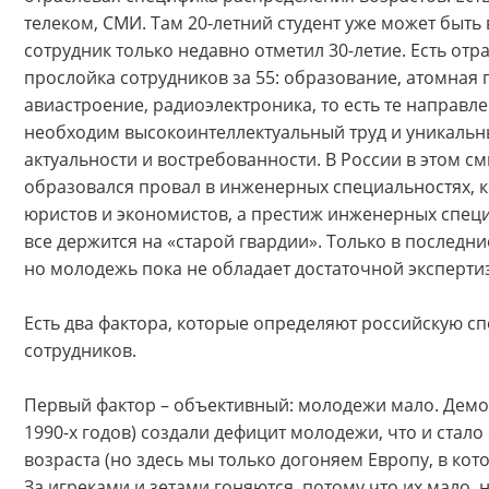
телеком, СМИ. Там 20-летний студент уже может быт
сотрудник только недавно отметил 30-летие. Есть от
прослойка сотрудников за 55: образование, атомная
авиастроение, радиоэлектроника, то есть те направлен
необходим высокоинтеллектуальный труд и уникальны
актуальности и востребованности. В России в этом с
образовался провал в инженерных специальностях, ко
юристов и экономистов, а престиж инженерных специа
все держится на «старой гвардии». Только в последн
но молодежь пока не обладает достаточной эксперти
Есть два фактора, которые определяют российскую с
сотрудников.
Первый фактор – объективный: молодежи мало. Демо
1990-х годов) создали дефицит молодежи, что и ста
возраста (но здесь мы только догоняем Европу, в кот
За игреками и зетами гоняются, потому что их мало, 