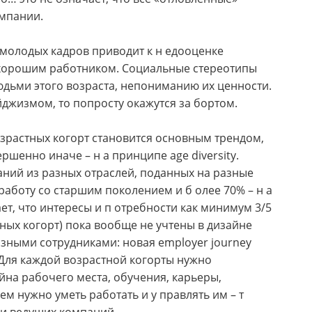
мпании.
ь молодых кадров приводит к н едооценке
я хорошим работником. Социальные стереотипы
юдьми этого возраста, непониманию их ценности.
йджизмом, то попросту окажутся за бортом.
озрастных когорт становится основным трендом,
ршенно иначе – н а принципе age diversity.
аний из разных отраслей, поданных на разные
аботу со старшим поколением и б олее 70% – н а
ает, что интересы и п отребности как минимум 3/5
ных когорт) пока вообще не учтены в дизайне
зными сотрудниками: новая employer journey
Для каждой возрастной когорты нужно
на рабочего места, обучения, карьеры,
ем нужно уметь работать и у правлять им – т
ки ведущих компаний.