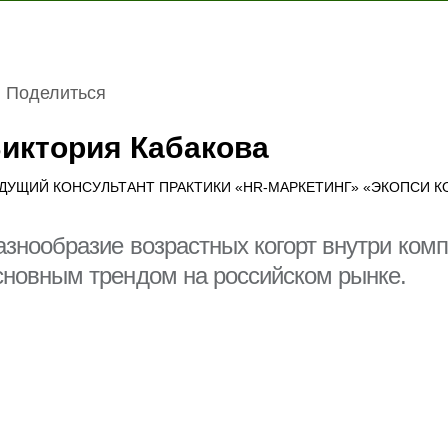
Поделиться
иктория Кабакова
ДУЩИЙ КОНСУЛЬТАНТ ПРАКТИКИ «HR-МАРКЕТИНГ» «ЭКОПСИ К
азнообразие возрастных когорт внутри ком
Благодарность Президента
Гости спортивно-музыкального
Российской Федерации
фестиваля «Достигая цели!»
сновным трендом на российском рынке.
познакомились с Корпоративным
университетом РЖД
31 марта 2026
3 августа 2026
Cмотре