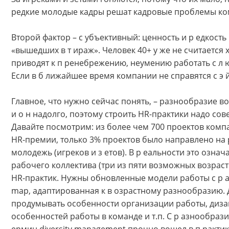
редкие молодые кадры решат кадровые проблемы ко
Второй фактор – с убъективный: ценность и р едкост
«вышедших в т ираж». Человек 40+ у же не считаетс
приводят к п ренебрежению, неумению работать с л 
Если в б лижайшее время компании не справятся с э 
Главное, что нужно сейчас понять, – разнообразие в
и о н надолго, поэтому строить HR-практики надо сове
Давайте посмотрим: из более чем 700 проектов комп
HR-премии, только 3% проектов было направлено на р
молодежь (игреков и з етов). В р еальности это означ
рабочего коллектива (три из пяти возможных возраст
HR-практик. Нужны обновленные модели работы с р а
map, адаптированная к в озрастному разнообразию. 
продумывать особенности организации работы, дизай
особенностей работы в команде и т.п. С р азнообрази
ермин diversity management прочно вошел в п ракти