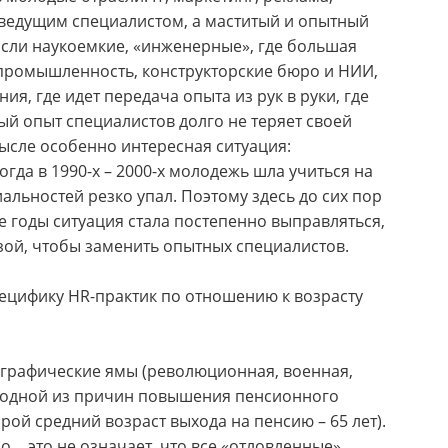
ь ведущим специалистом, а маститый и опытный
расли наукоемкие, «инженерные», где большая
 промышленность, конструкторские бюро и НИИ,
ия, где идет передача опыта из рук в руки, где
й опыт специалистов долго не теряет своей
мысле особенно интересная ситуация:
гда в 1990-х – 2000-х молодежь шла учиться на
льностей резко упал. Поэтому здесь до сих пор
ие годы ситуация стала постепенно выправляться,
зой, чтобы заменить опытных специалистов.
пецифику HR-практик по отношению к возрасту
графические ямы (революционная, военная,
ло одной из причин повышения пенсионного
орой средний возраст выхода на пенсию – 65 лет).
но… это не означает, что все «отловленные»